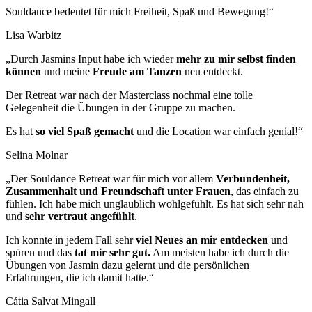
Souldance bedeutet für mich Freiheit, Spaß und Bewegung!“
Lisa Warbitz
„Durch Jasmins Input habe ich wieder
mehr zu mir selbst finden
können
und meine
Freude am Tanzen
neu entdeckt.
Der Retreat war nach der Masterclass nochmal eine tolle
Gelegenheit die Übungen in der Gruppe zu machen.
Es hat
so viel Spaß gemacht
und die Location war einfach genial!“
Selina Molnar
„Der Souldance Retreat war für mich vor allem
Verbundenheit,
Zusammenhalt und Freundschaft
unter Frauen
, das einfach zu
fühlen. Ich habe mich unglaublich wohlgefühlt. Es hat sich sehr nah
und
sehr vertraut angefühlt
.
Ich konnte in jedem Fall sehr
viel Neues an mir entdecken
und
spüren und das
tat mir sehr gut.
Am meisten habe ich durch die
Übungen von Jasmin dazu gelernt und die persönlichen
Erfahrungen, die ich damit hatte.“
Cátia Salvat Mingall